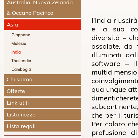
Australia, Nuova Zelanda
& Oceano Pacifico
l'India riusci
Asia
e la sua com
Giappone
diversità – c
Malesia
assolate, da 
India
illuminati da
Thailandia
software – i
Cambogia
multidimensi
Chi siamo
coinvolgimento
qualunque atti
Offerte
dimentichere
Link utili
subcontinente,
Lista nozze
che per il turi
Per coloro che
Lista regali
profusione d