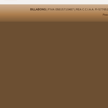
BILLABONG
| P.IVA 05815710487 | REA C.C.I.A.A. FI-577651 | 
Pow