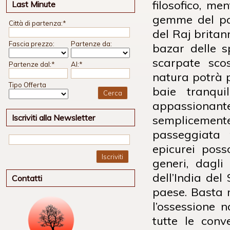
filosofico, me
Last Minute
gemme del pa
Città di partenza:
*
del Raj britan
Fascia prezzo:
Partenze da:
bazar delle sp
scarpate sco
Partenze dal:
*
Al:
*
natura potrà p
Tipo Offerta
baie tranqui
appassionante
Iscriviti alla Newsletter
semplicemente
passeggiata 
epicurei poss
Iscriviti
generi, dagli 
dell’India del
Contatti
paese. Basta 
l’ossessione 
tutte le conv