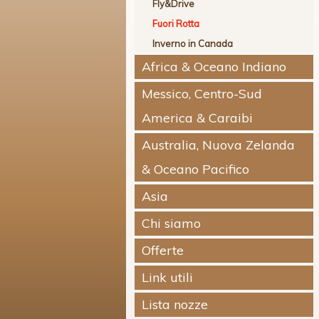
Fly&Drive
Fuori Rotta
Inverno in Canada
Africa & Oceano Indiano
Messico, Centro-Sud
America & Caraibi
Australia, Nuova Zelanda
& Oceano Pacifico
Asia
Chi siamo
Offerte
Link utili
Lista nozze