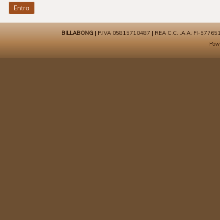
BILLABONG
| P.IVA 05815710487 | REA C.C.I.A.A. FI-577651 | 
Pow