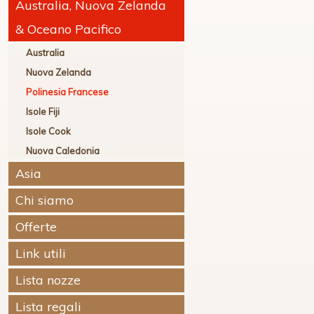
Australia, Nuova Zelanda
& Oceano Pacifico
Australia
Nuova Zelanda
Polinesia Francese
Isole Fiji
Isole Cook
Nuova Caledonia
Asia
Chi siamo
Offerte
Link utili
Lista nozze
Lista regali