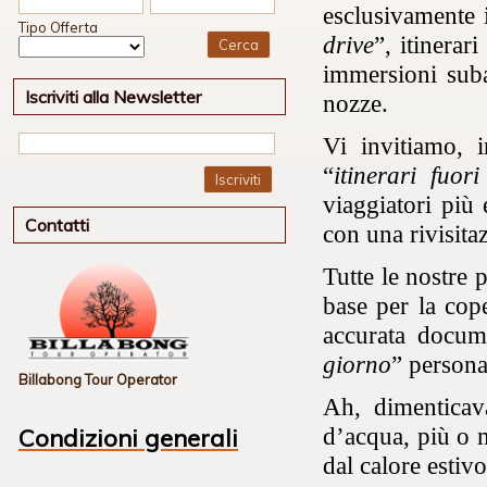
esclusivamente i
Tipo Offerta
drive
”, itinerar
immersioni suba
Iscriviti alla Newsletter
nozze.
Vi invitiamo, i
“
itinerari fuori
Iscriviti
viaggiatori più 
Contatti
con una rivisita
Tutte le nostre
base per la cop
accurata docum
giorno
” persona
Billabong Tour Operator
Ah, dimentica
d’acqua, più o 
Condizioni generali
dal calore estiv