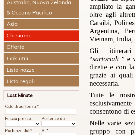
Australia, Nuova Zelanda
ampliato la ga
& Oceano Pacifico
oltre agli altre
Caraibi, Polines
Asia
Argentina, Per
Chi siamo
Vietnam, India, 
Offerte
Gli itinerari 
Link utili
“
sartoriali
” e 
dirette e con la
Lista nozze
grazie ai quali
Lista regali
necessaria.
Tutte le nost
Last Minute
esclusivamente
Città di partenza:
*
consentono di e
Fascia prezzo:
Partenze da:
Nelle varie sezi
gruppo con pa
Partenze dal:
*
Al:
*