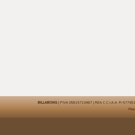
BILLABONG
| P.IVA 05815710487 | REA C.C.I.A.A. FI-577651 | 
Pow