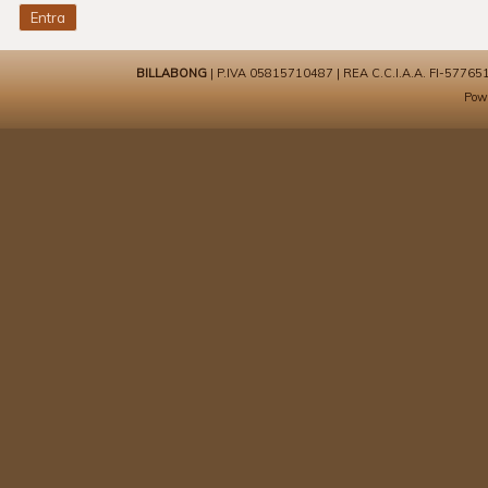
BILLABONG
| P.IVA 05815710487 | REA C.C.I.A.A. FI-577651 | 
Pow