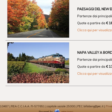
PAESAGGI DEL NEW 
Partenze dai principali 
Quote a partire da
€ 1
Clicca qui per visualiz
NAPA VALLEY A BORD
Partenze dai principali 
Quote a partire da
€ 1
Clicca qui per visualiz
0487 | REA C.C.I.A.A. FI-577651 | capitale sociale 25000 | PEC billabong@pec.it |
Priva
Powered by
reteviaggi