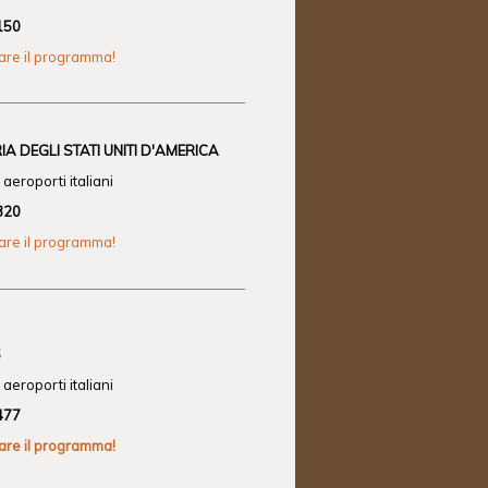
150
zare il programma!
A DEGLI STATI UNITI D'AMERICA
aeroporti italiani
320
zare il programma!
6
aeroporti italiani
477
zare il programma!