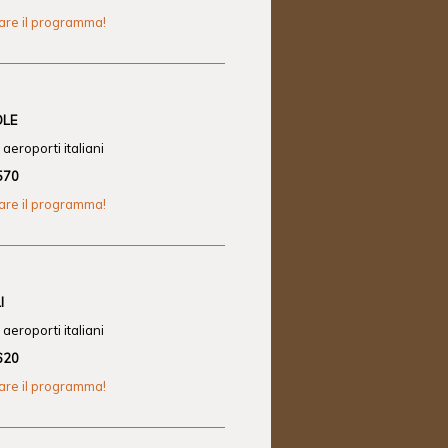
zare il programma!
OLE
aeroporti italiani
570
zare il programma!
I
aeroporti italiani
620
zare il programma!