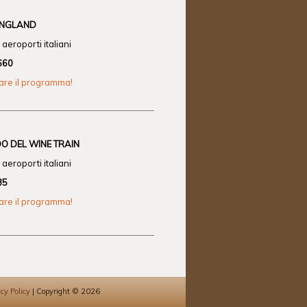
ENGLAND
aeroporti italiani
660
zare il programma!
O DEL WINE TRAIN
aeroporti italiani
35
zare il programma!
cy Policy
| Copyright © 2026