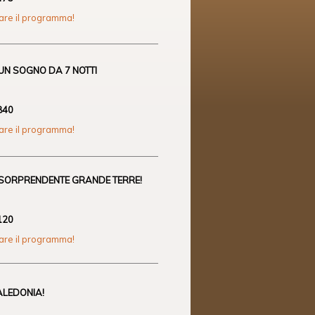
zare il programma!
UN SOGNO DA 7 NOTTI
840
zare il programma!
.SORPRENDENTE GRANDE TERRE!
3120
zare il programma!
ALEDONIA!