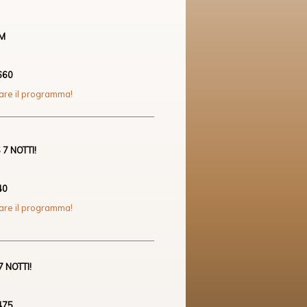
AM
660
zare il programma!
7 NOTTI!
40
zare il programma!
 NOTTI!
475