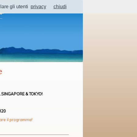
lare gli utenti
privacy
chiudi
e
..SINGAPORE & TOKYO!
320
zare il programma!