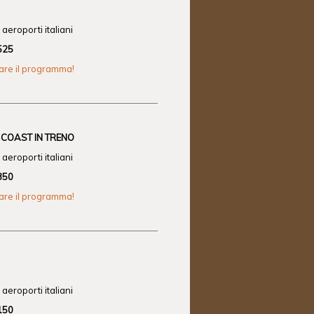
aeroporti italiani
525
zare il programma!
T-COAST IN TRENO
aeroporti italiani
350
zare il programma!
aeroporti italiani
150