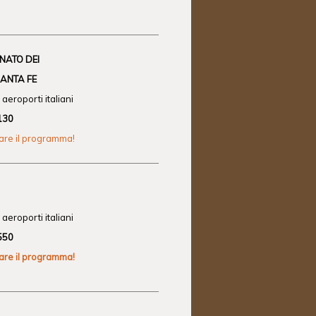
ANATO DEI
SANTA FE
aeroporti italiani
130
zare il programma!
aeroporti italiani
550
zare il programma!