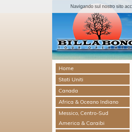
Navigando sul nostro sito accetti
Home
Stati Uniti
Canada
Africa & Oceano Indiano
Messico, Centro-Sud
America & Caraibi