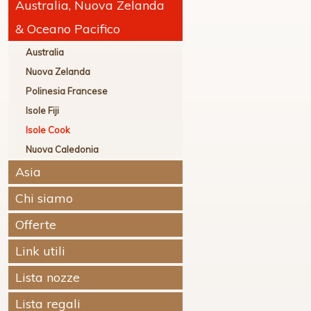
Australia, Nuova Zelanda
& Oceano Pacifico
Australia
Nuova Zelanda
Polinesia Francese
Isole Fiji
Isole Cook
Nuova Caledonia
Asia
Chi siamo
Offerte
Link utili
Lista nozze
Lista regali