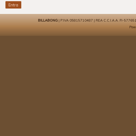
BILLABONG
| P.IVA 05815710487 | REA C.C.I.A.A. FI-577651 | 
Pow