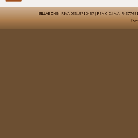
BILLABONG
| P.IVA 05815710487 | REA C.C.I.A.A. FI-577651 | 
Pow